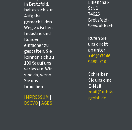
Lilienthal-
in Bretzfeld,
Str. 1
hat es sich zur
74626
Aufgabe
Bretzfeld-
gemacht, den
Schwabbach
Weg zwischen
Industrie und
Rufen Sie
Kunden
uns direkt
einfacher zu
an unter
gestalten. Sie
+49(0)7946
können sich zu
9488-710
100 % auf uns
verlassen. Wir
Schreiben
sind da, wenn
Sie uns eine
Sie uns
E-Mail
brauchen.
mail@rubik-
IMPRESSUM
|
gmbh.de
DSGVO
|
AGBS