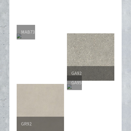
MAB73
GA92
GA95
GR92