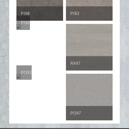
PI98
PI83
PI90
RA97
PO93
PO97