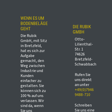
WENN ES UM
BODENBELÄGE
DIE RUBIK
GEHT
GMBH
Die Rubik
Otto-
GmbH, mit Sitz
Lilienthal-
in Bretzfeld,
Str. 1
hat es sich zur
74626
Aufgabe
Bretzfeld-
gemacht, den
Schwabbach
Weg zwischen
Industrie und
Rufen Sie
Kunden
uns direkt
einfacher zu
an unter
gestalten. Sie
+49(0)7946
können sich zu
9488-710
100 % auf uns
verlassen. Wir
Schreiben
sind da, wenn
Sie uns eine
Sie uns