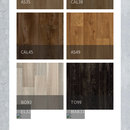
AS35
CAL38
CAL45
AS49
BO93
TO99
EL32
MAB33