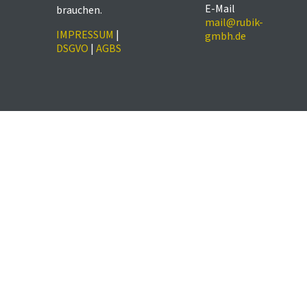
E-Mail
brauchen.
mail@rubik-
IMPRESSUM
|
gmbh.de
DSGVO
|
AGBS