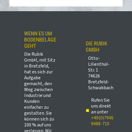
WENN ES UM
BODENBELÄGE
DIE RUBIK
GEHT
GMBH
Die Rubik
Otto-
GmbH, mit Sitz
Lilienthal-
in Bretzfeld,
Str. 1
hat es sich zur
74626
Aufgabe
Bretzfeld-
gemacht, den
Schwabbach
Weg zwischen
Industrie und
Rufen Sie
Kunden
uns direkt
einfacher zu
an unter
gestalten. Sie
+49(0)7946
können sich zu
9488-710
100 % auf uns
verlassen. Wir