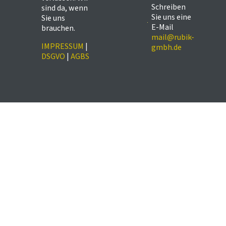
Schreiben
sind da, wenn
Sie uns eine
Sie uns
E-Mail
brauchen.
mail@rubik-
IMPRESSUM
|
gmbh.de
DSGVO
|
AGBS