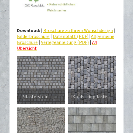
Download:
|
Broschüre zu Ihrem Wunschdesign
|
Bilderbroschüre
|
Datenblatt (PDF)
|
Allgemeine
Broschüre
|
Verlegeanleitung (PDF)
|
A4
Übersicht
Pflasterstein
Kopfsteinpflaster