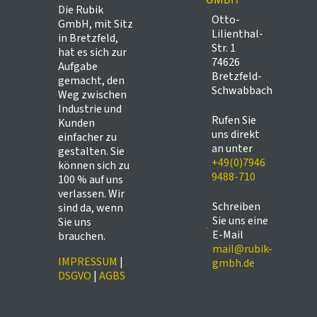
Die Rubik
Otto-
GmbH, mit Sitz
Lilienthal-
in Bretzfeld,
Str. 1
hat es sich zur
74626
Aufgabe
Bretzfeld-
gemacht, den
Schwabbach
Weg zwischen
Industrie und
Rufen Sie
Kunden
uns direkt
einfacher zu
an unter
gestalten. Sie
+49(0)7946
können sich zu
9488-710
100 % auf uns
verlassen. Wir
Schreiben
sind da, wenn
Sie uns eine
Sie uns
E-Mail
brauchen.
mail@rubik-
IMPRESSUM
|
gmbh.de
DSGVO
|
AGBS