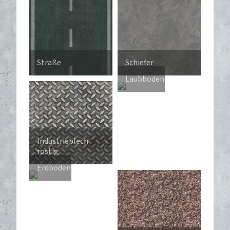
Straße
Schiefer
Laubboden
Industrieblech
rostig
Erdboden