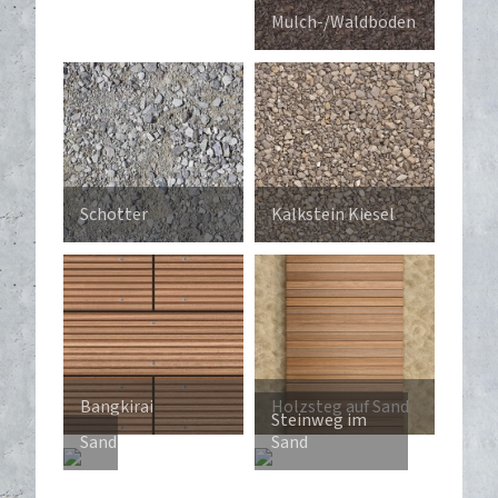
Mulch-/Waldboden
Schotter
Kalkstein Kiesel
Bangkirai
Holzsteg auf Sand
Steinweg im
Sand
Sand