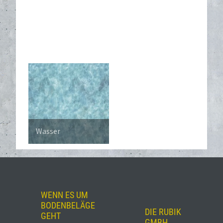
Wasser
WENN ES UM
BODENBELÄGE
DIE RUBIK
GEHT
GMBH