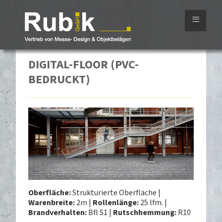
≡
DIGITAL-FLOOR (PVC-
BEDRUCKT)
Oberfläche:
Strukturierte Oberfläche |
Warenbreite:
2m |
Rollenlänge:
25 lfm. |
Brandverhalten:
Bfl S1 |
Rutschhemmung:
R10