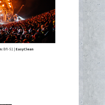
n:
Bfl-S1
|
EasyClean