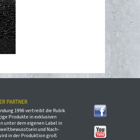
KER PARTNER
ündung 1996 vertreibt die Rubik
ge Produkte in exklusiven
n unter dem eigenen Label in
weltbewusstsein und Nach-
wird in der Produktion groß