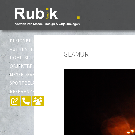
DESIGNBELÄGE
AUTHENTIC-SELECTION
GLAMUR
HOME-SELECTION
OBJEKTBELÄGE
MESSE-/EVENTBELÄGE
SPORTBELÄGE
REFERENZEN