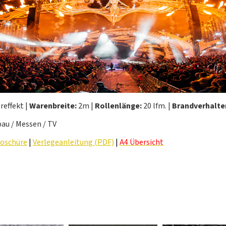
reffekt |
Warenbreite:
2m |
Rollenlänge:
20 lfm. |
Brandverhalte
au / Messen / TV
oschüre
|
Verlegeanleitung (PDF)
|
A4 Übersicht