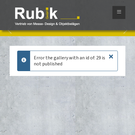
≡
×
Error the gallery with an id of: 29 is
info
not published