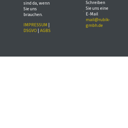
Schreiben
sind da, wenn
Sie uns eine
Sie uns
E-Mail
brauchen.
mail@rubik-
IMPRESSUM
|
gmbh.de
DSGVO
|
AGBS